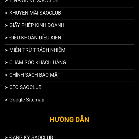
TIN ĐỒN VỀ SAOCLUB
KHUYẾN MÃI SAOCLUB
GIẤY PHÉP KINH DOANH
ĐIỀU KHOẢN ĐIỀU KIỆN
MIỄN TRỪ TRÁCH NHIỆM
CHĂM SÓC KHÁCH HÀNG
CHÍNH SÁCH BẢO MẬT
CEO SAOCLUB
Google Sitemap
HƯỚNG DẪN
ĐĂNG KÝ SAOCLUB