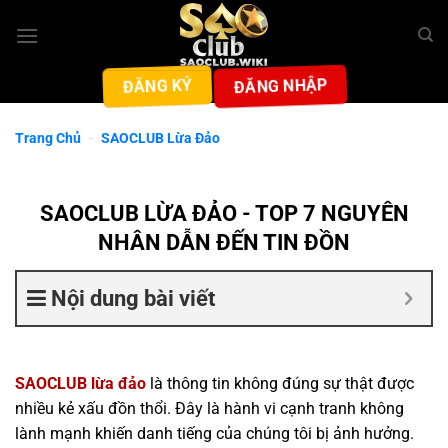
Bỏ
qua
nội
ĐĂNG NHẬP
ĐĂNG KÝ
dung
Trang Chủ
-
SAOCLUB Lừa Đảo
SAOCLUB LỪA ĐẢO - TOP 7 NGUYÊN
NHÂN DẪN ĐẾN TIN ĐỒN
Nội dung bài viết
SAOCLUB lừa đảo
là thông tin không đúng sự thật được
nhiều kẻ xấu đồn thổi. Đây là hành vi cạnh tranh không
lành mạnh khiến danh tiếng của chúng tôi bị ảnh hưởng.