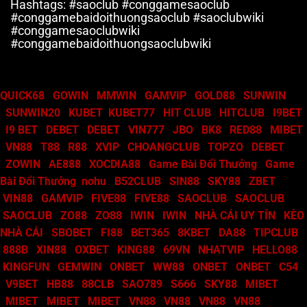
Hashtags: #saoclub #conggamesaoclub
#conggamebaidoithuongsaoclub #saoclubwiki
#conggamesaoclubwiki
#conggamebaidoithuongsaoclubwiki
QUICK68
GOWIN
MMWIN
GAMVIP
GOLD88
SUNWIN
SUNWIN20
KUBET
KUBET77
HIT CLUB
HITCLUB
I9BET
I9 BET
DEBET
DEBET
VIN777
JBO
BK8
RED88
MIBET
VN88
T88
R88
XVIP
CHOANGCLUB
TOPZO
DEBET
ZOWIN
AE888
XOCDIA88
Game Bài Đổi Thưởng
Game
Bài Đổi Thưởng
nohu
B52CLUB
SIN88
SKY88
ZBET
VIN88
GAMVIP
FIVE88
FIVE88
SAOCLUB
SAOCLUB
SAOCLUB
ZO88
ZO88
IWIN
IWIN
NHÀ CÁI UY TÍN
KÈO
NHÀ CÁI
SBOBET
FI88
BET365
8KBET
DA88
TIPCLUB
888B
XIN88
OXBET
KING88
69VN
NHATVIP
HELLO88
KINGFUN
GEMWIN
ONBET
WW88
ONBET
ONBET
C54
V9BET
HB88
88CLB
SAO789
S666
SKY88
MIBET
MIBET
MIBET
MIBET
VN88
VN88
VN88
VN88