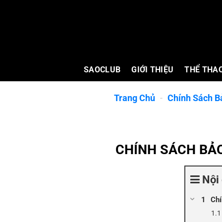
Bỏ
qua
nội
dung
SAOCLUB
GIỚI THIỆU
THỂ THA
Trang Chủ
-
Chính Sách B
CHÍNH SÁCH BẢ
Nội 
Chí