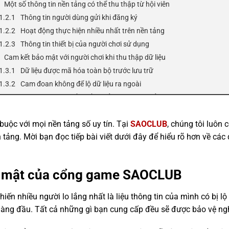
Một số thông tin nền tảng có thể thu thập từ hội viên
Thông tin người dùng gửi khi đăng ký
Hoạt động thực hiện nhiều nhất trên nền tảng
Thông tin thiết bị của người chơi sử dụng
Cam kết bảo mật với người chơi khi thu thập dữ liệu
Dữ liệu được mã hóa toàn bộ trước lưu trữ
Cam đoan không để lộ dữ liệu ra ngoài
Hội viên được quyền điều chỉnh thông tin của mình
Áp dụng bảo mật theo đúng luật
buộc với mọi nền tảng số uy tín. Tại
SAOCLUB
, chúng tôi luôn 
Một số nghĩa vụ của thành viên với chính sách bảo mật
tảng. Mời bạn đọc tiếp bài viết dưới đây để hiểu rõ hơn về các q
Điền thông tin chính xác lúc đăng ký
Tự bảo mật tài khoản cá nhân
Đọc kỹ và cập nhật chính sách quyền bảo mật định kỳ
ảo mật của cổng game SAOCLUB
Kết luận
iến nhiều người lo lắng nhất là liệu thông tin của mình có bị l
hàng đầu. Tất cả những gì bạn cung cấp đều sẽ được bảo vệ n