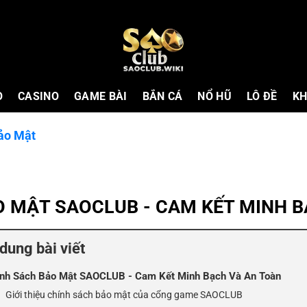
O
CASINO
GAME BÀI
BẮN CÁ
NỔ HŨ
LÔ ĐỀ
KH
ảo Mật
O MẬT SAOCLUB - CAM KẾT MINH B
dung bài viết
nh Sách Bảo Mật SAOCLUB - Cam Kết Minh Bạch Và An Toàn
Giới thiệu chính sách bảo mật của cổng game SAOCLUB