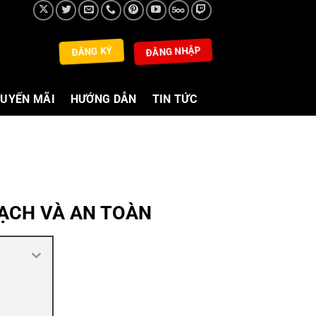
ĐĂNG NHẬP
ĐĂNG KÝ
UYẾN MÃI
HƯỚNG DẪN
TIN TỨC
ẠCH VÀ AN TOÀN