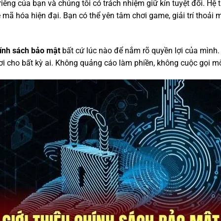
riêng của bạn và chúng tôi có trách nhiệm giữ kín tuyệt đối. Hệ 
ã hóa hiện đại. Bạn có thể yên tâm chơi game, giải trí thoải
ính sách bảo mật
bất cứ lúc nào để nắm rõ quyền lợi của mình.
ơi cho bất kỳ ai. Không quảng cáo làm phiền, không cuộc gọi mờ