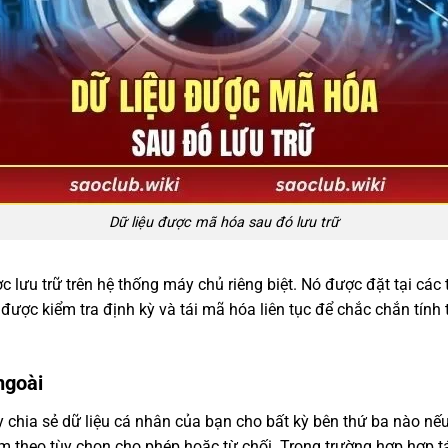
Dữ liệu được mã hóa sau đó lưu trữ
 lưu trữ trên hệ thống máy chủ riêng biệt. Nó được đặt tại các 
 được kiểm tra định kỳ và tái mã hóa liên tục để chắc chắn tín
ngoài
ay chia sẻ dữ liệu cá nhân của bạn cho bất kỳ bên thứ ba nào n
 theo tùy chọn cho phép hoặc từ chối. Trong trường hợp hợp tác